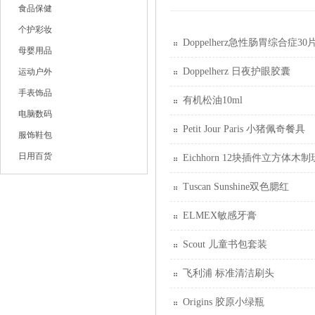
食品保健
个护彩妆
Doppelherz急性肠胃综合症30
母婴用品
Doppelherz 日夜护眼胶囊
运动户外
手表饰品
有机松油10ml
电脑数码
Petit Jour Paris 小猪佩奇餐具
服饰鞋包
日用百货
Eichhorn 12块插件立方体木
Tuscan Sunshine双色腮红
ELMEX敏感牙膏
Scout 儿童书包套装
飞利浦 标准清洁刷头
Origins 胶原小绿瓶