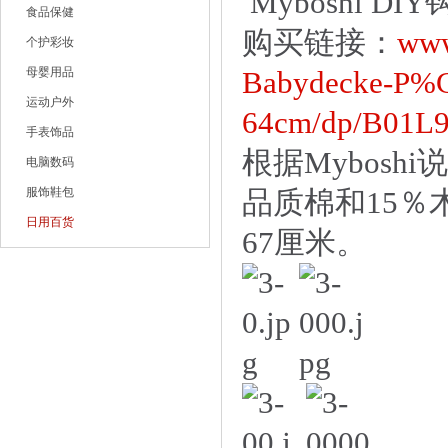
Myboshi DI
食品保健
购买链接：
www
个护彩妆
母婴用品
Babydecke-P%
运动户外
64cm/dp/B01L9
手表饰品
根据Mybos
电脑数码
服饰鞋包
品质棉和15％
日用百货
67厘米。