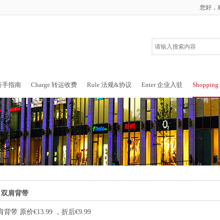
您好，
 新手指南
Charge 转运收费
Rule 法规&协议
Enter 企业入驻
Shoppin
偶 双肩背带
肩背带 原价€13.99 ，折后€9.99