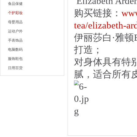
Elizabeth A
食品保健
购买链接：
www
个护彩妆
母婴用品
tea/elizabeth-a
运动户外
伊丽莎白·雅顿El
手表饰品
打造；
电脑数码
服饰鞋包
对身体具有特
日用百货
腻，适合所有