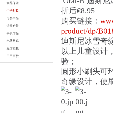
Oral-B 迪
食品保健
折后€8.95
个护彩妆
母婴用品
购买链接：
www
运动户外
product/dp/B01
手表饰品
迪斯尼冰雪奇缘角
电脑数码
服饰鞋包
以上儿童设计
日用百货
验；
圆形小刷头可
奇缘设计，使