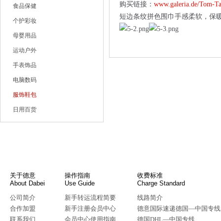
购买链接：
www.galeria.de/Tom-Ta
食品保健
短边条纹拼色围巾手感柔软，保
个护彩妆
母婴用品
运动户外
手表饰品
电脑数码
服饰鞋包
日用百货
关于德意
操作指南
收费标准
About Dabei
Use Guide
Charge Standard
公司简介
新手转运流程简要
线路简介
合作加盟
新手注册会员中心
德意国际速递德国—中国专线
联系我们
会员中心使用指南
德国DHL—中国专线