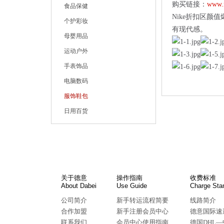
购买链接：
www.n
食品保健
Nike折扣区颜
个护彩妆
有现代感。
母婴用品
运动户外
手表饰品
电脑数码
服饰鞋包
日用百货
关于德意
操作指南
收费标准
About Dabei
Use Guide
Charge Sta
公司简介
新手转运流程简要
线路简介
合作加盟
新手注册会员中心
德意国际速
联系我们
会员中心使用指南
德国DHL