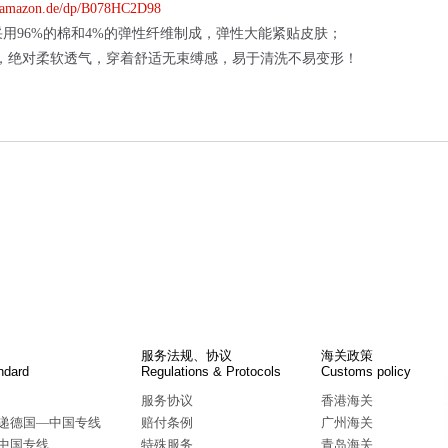
amazon.de/dp/B078HC2D98
材料采用96%的棉和4%的弹性纤维制成，弹性大能紧贴皮肤；
，绝对柔软透气，穿着舒适无束缚感，易于清洗不易变形！
服务法规、协议
海关政策
ndard
Regulations & Protocols
Customs policy
服务协议
香港海关
递德国—中国专线
赔付条例
广州海关
—中国专线
特殊服务
青岛海关