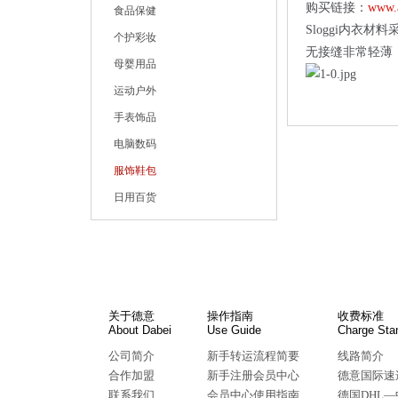
购买链接：
www.
食品保健
Sloggi内衣
个护彩妆
无接缝非常轻薄
母婴用品
运动户外
手表饰品
电脑数码
服饰鞋包
日用百货
关于德意
操作指南
收费标准
About Dabei
Use Guide
Charge Sta
公司简介
新手转运流程简要
线路简介
合作加盟
新手注册会员中心
德意国际速
联系我们
会员中心使用指南
德国DHL